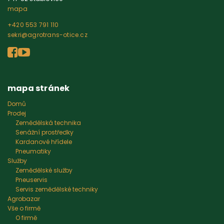
mapa
+420 553 791 110
sekri@agrotrans-otice.cz
mapa stránek
Domů
Prodej
Zemědělská technika
Senážní prostředky
Kardanové hřídele
Pneumatiky
Služby
Zemědělské služby
Pneuservis
Servis zemědělské techniky
Agrobazar
Vše o firmě
O firmě