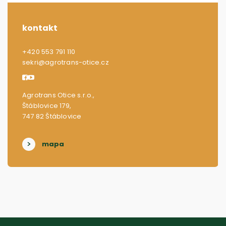
kontakt
+420 553 791 110
sekri@agrotrans-otice.cz
Agrotrans Otice s.r.o.,
Štáblovice 179,
747 82 Štáblovice
mapa