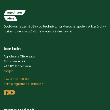
Dodáváme zemědělskou techniku, na kterou je spoleh. A která díky
našemu servisu zůstane v kondici desítky let.
kontakt
Agrotrans Otice s.r.o.
Štáblovice 179
747 82 Štáblovice
mapa
+420 553 791 110
sekri@agrotrans-otice.cz